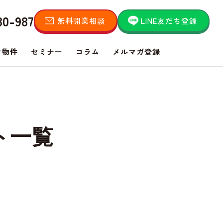
80-987
無料開業相談
LINE友だち登録
き物件
セミナー
コラム
メルマガ登録
ト一覧