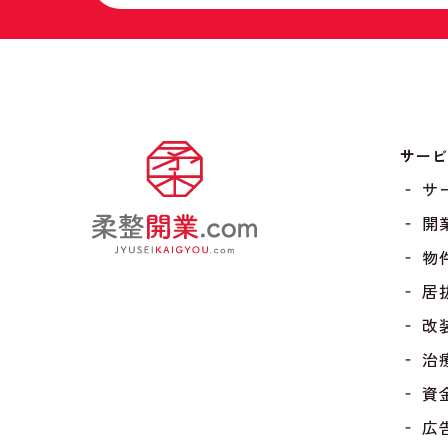
サー
‐ 
‐ 開
‐ 物
‐ 居
‐ 改
‐ 治
‐ 資
‐ 広