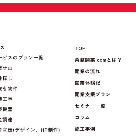
ビス
TOP
サービスのプラン一覧
柔整開業.comとは？
業計画
開業の流れ
件探し
開業体験記
抜き物件
開業支援プラン
装工事
セミナー一覧
療機器
コラム
金調達
施工事例
告宣伝(デザイン、HP制作)