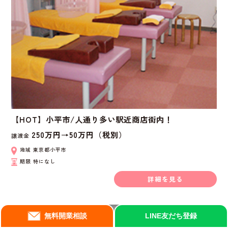
【HOT】小平市/人通り多い駅近商店街内！
250万円→50万円（税別）
譲渡金
地域
東京都小平市
期限
特になし
詳細を見る
無料開業相談
LINE友だち登録