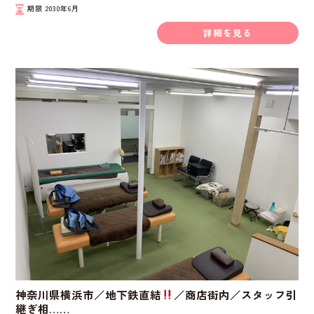
期限
2030年6月
詳細を見る
神奈川県横浜市／地下鉄直結
／商店街内／スタッフ引
継ぎ相……