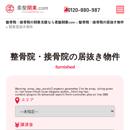
0120-880-987
整骨院・接骨院の開業支援なら柔整開業com
整骨院・接骨院の居抜き物件
>
関東居抜き物件
>
整骨院・接骨院の居抜き物件
Warning
: array_key_exists() expects parameter 2 to be array, string given
in
/var/www/vhost/jusei-kaigyou/public_html/wp/wp-
content/plugins/fe-advanced-search/form-controller.php
on line
3686
エリア
譲渡金