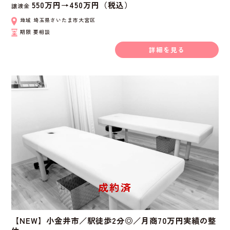
550万円→450万円（税込）
譲渡金
地域
埼玉県さいたま市大宮区
期限
要相談
詳細を見る
【NEW】小金井市／駅徒歩2分◎／月商70万円実績の整