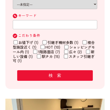
キーワード
こだわり条件
お値下げ (1)
引継ぎ機材多数 (1)
複合
型施設近く (1)
HOT (10)
ショッピングモ
ール内 (1)
1階路面店 (7)
広々 (2)
新
しい設備 (1)
駅チカ (15)
スタッフ引継ぎ
可 (1)