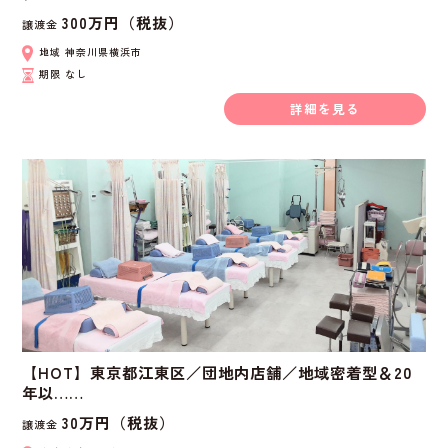
300万円（税抜）
譲渡金
地域
神奈川県横浜市
期限
なし
詳細を見る
【HOT】東京都江東区／団地内店舗／地域密着型＆20
年以……
30万円（税抜）
譲渡金