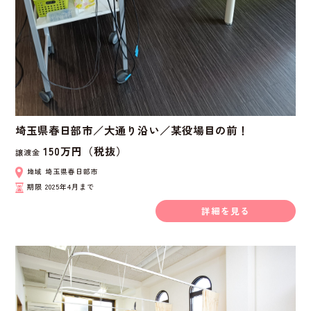
埼玉県春日部市／大通り沿い／某役場目の前！
150万円（税抜）
譲渡金
地域
埼玉県春日部市
期限
2025年4月まで
詳細を見る