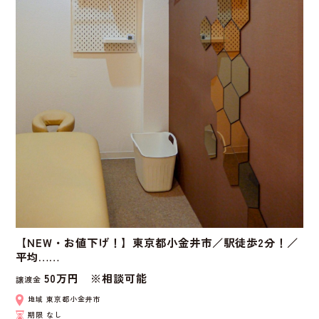
【NEW・お値下げ！】東京都小金井市／駅徒歩2分！／
平均……
50万円 ※相談可能
譲渡金
地域
東京都小金井市
期限
なし