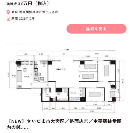
33万円（税込）
譲渡金
地域
神奈川県横浜市保土ヶ谷区
期限
2026年10月
詳細を見る
【NEW】さいたま市大宮区／路面店◎／主要駅徒歩圏
内の鍼……