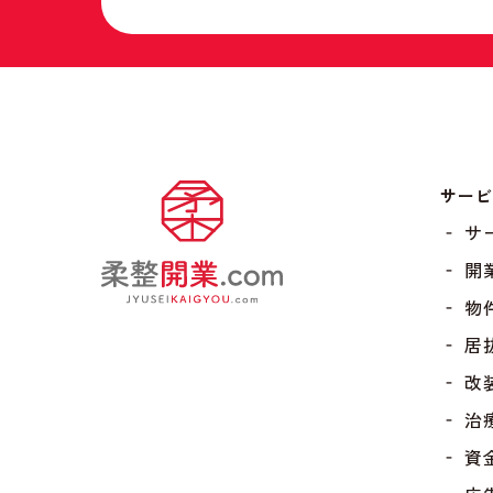
サー
‐ 
‐ 開
‐ 物
‐ 居
‐ 改
‐ 治
‐ 資