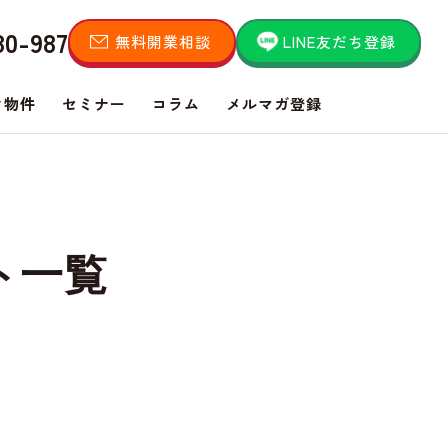
80-987
無料開業相談
LINE友だち登録
き物件
セミナー
コラム
メルマガ登録
ト一覧