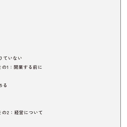
りていない
その1：開業する前に
める
その2：経営について