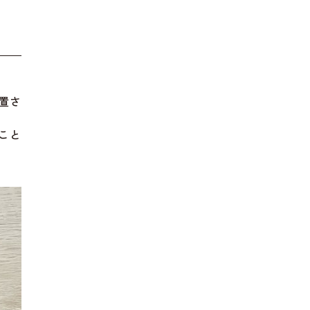
置さ
くこと