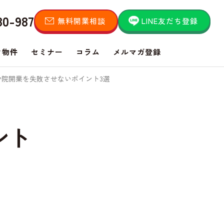
80-987
無料開業相談
LINE友だち登録
き物件
セミナー
コラム
メルマガ登録
院開業を失敗させないポイント3選
ント