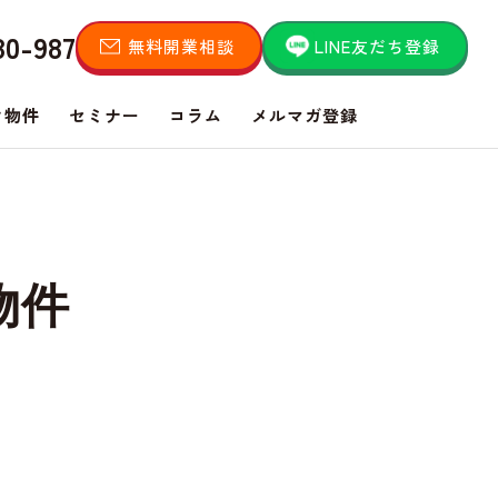
80-987
無料開業相談
LINE友だち登録
き物件
セミナー
コラム
メルマガ登録
物件