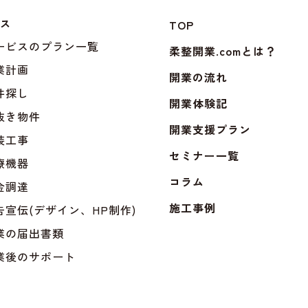
ビス
TOP
サービスのプラン一覧
柔整開業.comとは？
業計画
開業の流れ
件探し
開業体験記
抜き物件
開業支援プラン
装工事
セミナー一覧
療機器
コラム
金調達
施工事例
告宣伝(デザイン、HP制作)
業の届出書類
業後のサポート