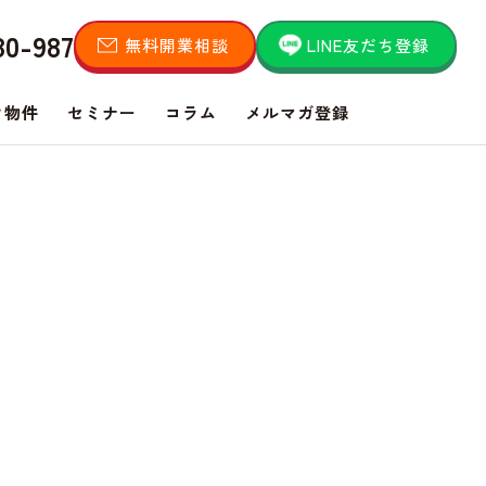
80-987
無料開業相談
LINE友だち登録
き物件
セミナー
コラム
メルマガ登録