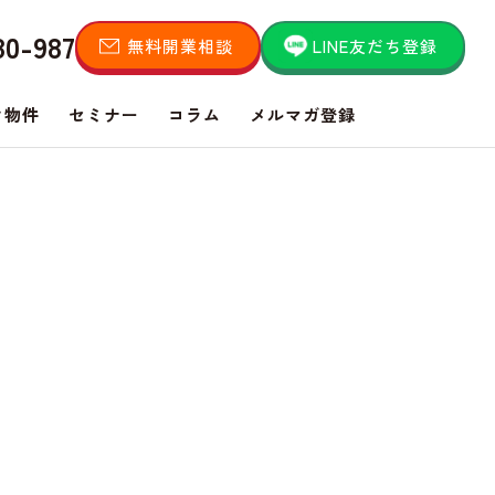
80-987
無料開業相談
LINE友だち登録
き物件
セミナー
コラム
メルマガ登録