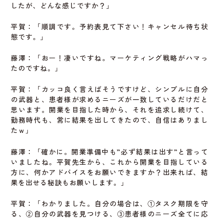
したが、どんな感じですか？」
平賀：「順調です。予約表見て下さい！キャンセル待ち状
態です。」
藤澤：「おー！凄いですね。マーケティング戦略がハマっ
たのですね。」
平賀：「カッコ良く言えばそうですけど、シンプルに自分
の武器と、患者様が求めるニーズが一致しているだけだと
思います。開業を目指した時から、それを追求し続けて、
勤務時代も、常に結果を出してきたので、自信はありまし
たｗ」
藤澤：「確かに。開業準備中も”必ず結果は出す”と言って
いましたね。平賀先生から、これから開業を目指している
方に、何かアドバイスをお願いできますか？出来れば、結
果を出せる秘訣もお願いします。」
平賀：「わかりました。自分の場合は、①タスク期限を守
る、②自分の武器を見つける、③患者様のニーズ全てに応