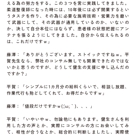
える為の努力をする。この３つを常に実践してきました。
柔道整復師になった時には、10年後には必ず開業するとい
うタスクを作り、その為に必要な施術技術・営業力を磨い
て武器にして、その武器が通用しているのか、いないの
か、決して自分本位にはならず、患者様の状態把握にアン
テナを張るようにしてきました。自分から伝えられるの
は、これだけですｗ」
藤澤：「ありがとうございます。ストイックですねｗ。平
賀先生なら、弊社のコンサル無しでも開業できたのではな
いかと思うのですが、どうして健生の支援に申し込んだの
ですか？」
平賀：「シンプルに1カ月分の給料くらいで、相談し放題、
作業代行も殆どしてくれて、お得だからですｗ」
藤澤：「値段だけですかｗ(´;ω;｀)、、、」
平賀：「いやいやｗ、勿論他にもあります。健生さんを利
用した方の声とか、実際にコンサルの方にお会いしてみ
て、相性が合うなとか、総合的に判断しましたし、実際使