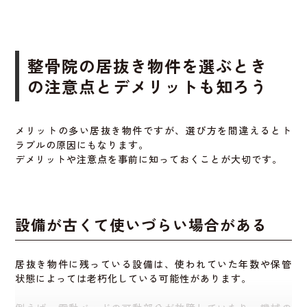
では、大きなアドバンテージになります。
2〜3ヶ月かかることもあります。
しかし、居抜き物件なら既存のレイアウトを活かすことが
できるため、これらの工程をスキップできます。
整骨院の居抜き物件を選ぶとき
必要なのはクリーニングや部分的な補修だけ、という場合
の注意点とデメリットも知ろう
もあります。
これにより、
契約後すぐに開業準備に取りかかることがで
メリットの多い居抜き物件ですが、選び方を間違えるとト
きます
。
ラブルの原因にもなります。
デメリットや注意点を事前に知っておくことが大切です。
営業許可などの手続きがスムーズに進
設備が古くて使いづらい場合がある
むから
居抜き物件に残っている設備は、使われていた年数や保管
すでに同業種の営業実績がある物件なら、
行政の確認や許
状態によっては老朽化している可能性があります。
可取得もスムーズ
です。