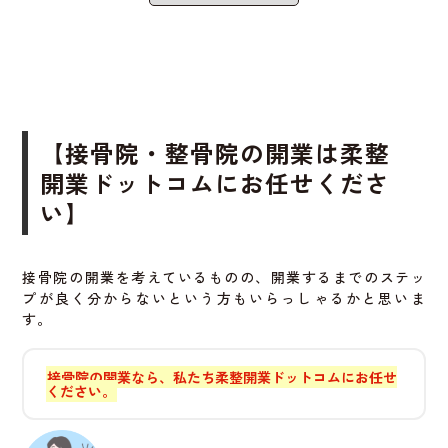
整骨院は設備の初期投資がかかりやすいため、
費用削減の
効果
はとても大きいです。
一部の設備だけ交換すれば良いという選択肢も持てるの
が、居抜き物件の魅力です。
【接骨院・整骨院の開業は柔整
開業ドットコムにお任せくださ
開業までの時間が短くてすむ
い】
設計・施工・手続きにかかる時間を最小限に抑えること
接骨院の開業を考えているものの、開業するまでのステッ
で、スピーディーに営業を開始できます。
プが良く分からないという方もいらっしゃるかと思いま
す。
「すぐに開業したい」「早く売上を立てたい」という方に
は非常に適した方法
です。
接骨院の開業なら、私たち柔整開業ドットコムにお任せ
ください。
スムーズなスケジュールで準備を進めるためにも、事前の
確認・リサーチが重要です。