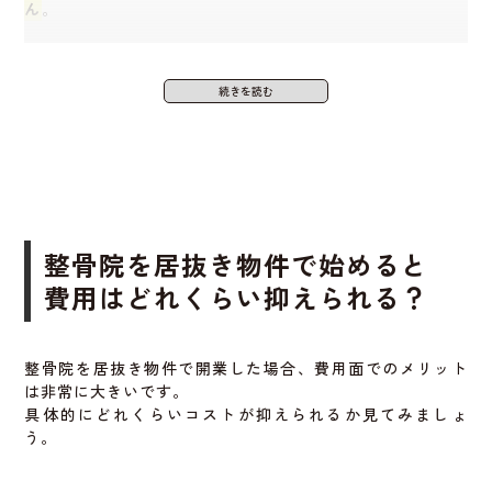
ん
。
そのため、通常数百万円かかる
初期費用を大幅に削減する
ことが可能です
。
整骨院のように専門的な設備が必要な場合でも、既存の設
備が使えればコストをかなり抑えることができます。
これから開業する人にとっては、
資金を温存しながらス
タート
できるのは大きなメリットです
。
整骨院を居抜き物件で始めると
費用はどれくらい抑えられる？
整骨院を居抜き物件で開業した場合、費用面でのメリット
は非常に大きいです。
具体的にどれくらいコストが抑えられるか見てみましょ
う。
内装や設備がそのまま使えるから