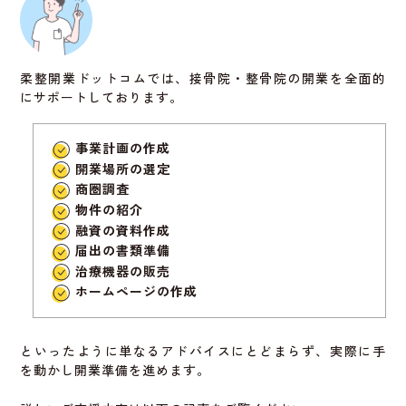
早期開業によって、地域内でのポジション確保もしやすく
なります。
柔整開業ドットコムでは、接骨院・整骨院の開業を全面的
にサポートしております。
良い物件を選べば成功のチャンスが広
がる
事業計画の作成
開業場所の選定
商圏調査
前店舗の評判、立地条件、設備の状態などを見極めて物件
物件の紹介
選びをすることで、集客にも有利に働きます。
融資の資料作成
届出の書類準備
信頼できる不動産会社や専門サイトを活用し、実際に現地
治療機器の販売
を確認することが成功の鍵となります。
ホームページの作成
また、地域のニーズを理解し、それに合った整骨院づくり
を行うことが継続的な集客につながります。
といったように単なるアドバイスにとどまらず、実際に手
を動かし開業準備を進めます。
しっかりと計画を立てて、
居抜き物件を最大限に活かし
た整骨院
を目指しましょう。