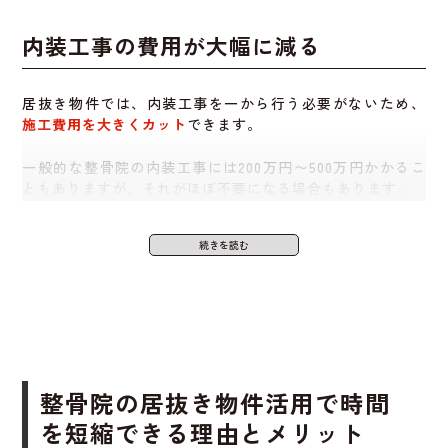
施術用ベッドやカーテン、受付カウンターなど、整骨院に
内装工事の費用が大幅に減る
必要な設備がそのまま残っているケースもあります。
これらを再利用できれば、
設備導入にかかる時間や費用を
居抜き物件では、内装工事を一から行う必要がないため、
カットできます
。
施工費用を大きくカット
できます。
特にベッドや施術器具は高額になりやすいため、そのまま
一般的な整骨院の内装工事には200万円〜500万円かかるこ
使えるのは非常に大きな利点です。
ともありますが、それがほぼ不要になる場合もあります。
場合によっては、業者を通じてクリーニングや一部交換を
リフォーム程度で済むので、40万円〜50万円ほどで整える
行えば、快適に使える状態にできます。
ことが可能です。
この差は、開業資金全体に大きな影響を与えます。
開業までの準備期間が短くてすむから
設備費（ベッドや施術機器など）を削
整骨院の居抜き物件活用で時間
通常の開業では、物件契約から設計、工事、許可取得とい
った流れで数ヶ月かかることもあります。
減できる
を短縮できる理由とメリット