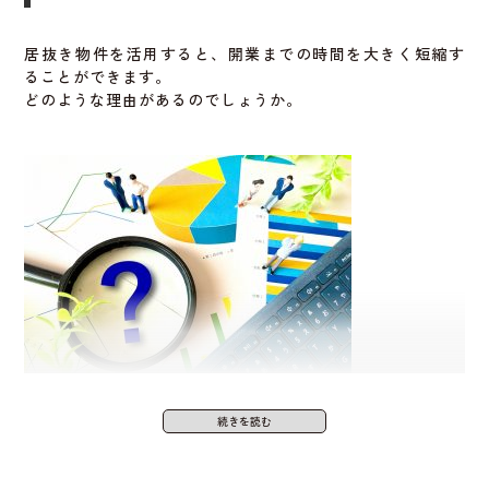
しかし、居抜き物件ならすでに内装が完成しており、設備
居抜き物件でありがたいのは、施術用ベッドやウォーマ
も整っているため、準備が早く済みます。
居抜き物件を活用すると、開業までの時間を大きく短縮す
ー、ローラーなどの機器が残っている場合です。
ることができます。
開業のスピード
が大きく違うため、急いで開業したい方に
どのような理由があるのでしょうか。
これらの機器は1台あたり数十万円するものも多く、全て新
は特におすすめです。
品で揃えると高額になりがちです。
前の店舗のファンが来院してくれる可
既存設備を使えば100万円以上のコスト削減も可能になりま
能性があるから
す
。
もちろん、状態は事前にチェックし、問題があるものは交
前の店舗が整骨院や整体院だった場合、すでに地域の人に
換が必要です。
認知されていることが多いです。
看板やチラシを見て、「あの場所にまた整骨院ができた」
と興味を持ってくれる可能性があります。
これにより、
開業初期の集客がスムーズになりやすくなり
設計や施工の時間がほぼ不要だから
ます
。
特に同じ地域でリピーターを作っていくタイプのビジネス
通常の物件では、設計図の作成や工事の発注・監理などに