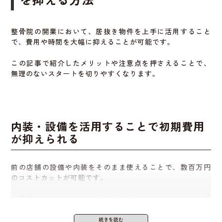
実際に現地を見て動線や立地を確認す
る
整骨院の開業において、居抜き物件を上手に活用すること
で、費用や時間を大幅に抑えることが可能です。
物件選びでは、ネット情報だけでなく、
必ず現地で確認を
行うことが大切です
。
この記事で紹介したメリットや注意点を押さえることで、
無理のないスタートを切りやすくなります。
施術室の広さ、受付の配置、動線のスムーズさなどは、現
地でなければわかりません。
また、周辺の交通量、人通り、競合店舗の有無なども現地
で確認しておくと安心です。
内装・設備を活用することで初期費用
が抑えられる
一見よさそうでも、現地に行って初めて分かる問題もある
ため、必ず足を運びましょう。
前の店舗の設備や内装をそのまま使えることで、数百万円
のコストカットが可能です。
開業資金に余裕ができることで、広告やスタッフ採用に資
金を回せる
など経営にプラスとなります。