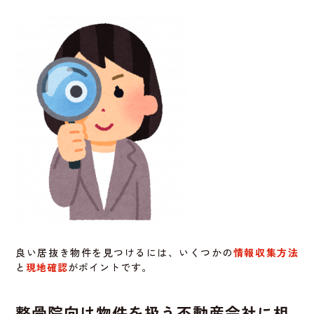
特に名前や看板、外観が前の店舗と似ていると、誤解を生
む可能性があります。
事前に前の店舗の評判や、SNS・Google口コミのチェック
をしておくと良いでしょう。
最小限の内装リフォームで開業スピー
ドを上げる
すでに形になっている内装を活かしつつ、
契約内容をよく確認しないとトラブル
自分の店舗カラーに合った部分だけを変更することで、
になることがある
リフォームの時間と費用を抑えることができます。
壁紙の張り替えや照明の調整だけでも、印象は大きく変わ
居抜き物件は、物件の契約と一緒に設備や内装の譲渡契約
ります。
も発生することがあります。
良い居抜き物件を見つけるには、いくつかの
情報収集方法
小規模な工事でもイメージアップは可能なので、アイデア
その際、誰がどの範囲の設備の所有権を持つのか、撤去義
と
現地確認
がポイントです。
次第で魅力的な整骨院になります。
務があるかなど、
細かく契約書に明記されていないとトラブルの原因になり
結果的に、開業日も早く設定でき、初期収益化のチャンス
ます。
整骨院向け物件を扱う不動産会社に相