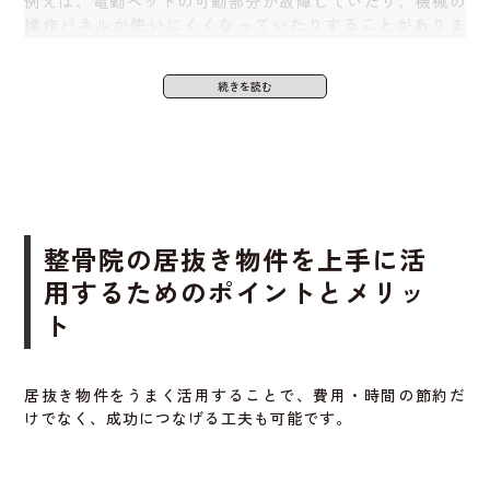
例えば、電動ベッドの可動部分が故障していたり、機械の
施術所としての基準をクリアしている場合が多いため、大
操作パネルが使いにくくなっていたりすることがありま
きな修正が不要なこともあります。
す。
その結果、営業開始までの流れが早く、開業日を明確に設
実際に使ってみないと不具合が分からないこともあるた
定しやすくなります。
め、
必ず事前に試運転や点検を行いましょう
。
また、地域の保健所とのやりとりも円滑に進むことが多い
必要に応じて、一部設備は入れ替える予算も考えておくと
です。
安心です。
整骨院の居抜き物件を上手に活
前の店舗の利用履歴があると安心感が
用するためのポイントとメリッ
内装が自分のイメージと合わないこと
あるから
ト
がある
これまで整骨院として使われていた物件は、すでに必要な
以前の整骨院が作った内装が、そのまま使えるとは限りま
基準を満たしている可能性が高いです。
居抜き物件をうまく活用することで、費用・時間の節約だ
せん
。
けでなく、成功につなげる工夫も可能です。
使い勝手や動線も施術に適した構造になっており、導線設
内装の雰囲気が自分の理想やコンセプトと違う場合は、お
計に悩む必要が少なくなります。
客様に伝えたい印象もズレてしまう恐れがあります。