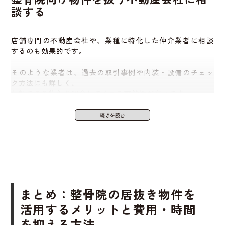
も広がります。
談する
不動産会社や専門家と一緒に、契約内容を丁寧に確認しま
しょう
。
店舗専門の不動産会社や、業種に特化した仲介業者に相談
あとで「こんなはずじゃなかった」と後悔しないために
地域のニーズを調べてターゲットに合
するのも効果的です。
も、事前の確認はとても重要です。
った店舗にする
そのような業者は、過去の取引事例や内装・設備のチェッ
ク方法にも詳しく、
信頼できる物件を紹介してくれる可能性が高いです。
地域住民の年齢層や生活スタイルに合わせて、内装やメニ
ュー内容を工夫することで、
また、居抜き契約に必要な書類や交渉もサポートしてもら
より来院されやすい整骨院にすることができます。
えるので、初心者には安心です。
たとえば高齢者が多い地域では、バリアフリー化や段差の
面談時には、自分の事業計画や予算をしっかり伝えましょ
ない作りが喜ばれます。
う。
地域の商店街や駅近くなど、
周辺環境も踏まえてニーズを
リサーチしておきましょう
。
まとめ：整骨院の居抜き物件を
その結果、効率的に集客ができるようになります。
活用するメリットと費用・時間
を抑える方法