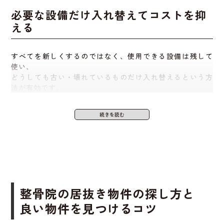
また、前の店舗の利用歴があることで、お客様にとっても
必要な設備だけ入れ替えてコストを抑
たとえば、落ち着いた空間を作りたいのに、内装が派手だ
「慣れた場所」で安心感を持ってもらえることがありま
える
ったり、動線が使いにくいと、リフォームが必要になりま
す。
す。
スムーズにリピーターを獲得しやすくなる
メリットもあり
すべてを新しくするのではなく、使用できる設備は残して
その結果、
追加コストが発生することもあるので注意が必
ます。
使い、
要
です。
どうしても古い・壊れているものだけ入れ替えるという方
法が有効です。
このように「選んで交換」することで、無駄な出費を避け
つつ、快適な店舗環境を整えることができます。
前の店舗の評判が悪いと影響を受ける
可能性がある
たとえば、施術ベッドは再利用しつつ、空調設備だけ新調
するなど、バランスを取りましょう。
前に営業していた整骨院が、地域であまり良い印象を持た
れていなかった場合、
コストを意識しながらも、お客様にとって居心地の良い
新たに開業してもその影響を引きずることがあります。
空間作りを意識することが大切です
。
整骨院の居抜き物件の探し方と
良い物件を見つけるコツ
「また同じようなお店ができた」と思われると、集客に苦
労することもあります。