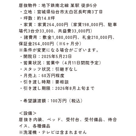
居抜物件：地下鉄南北線 某駅 徒歩5分
・立地：宮城県仙台市太白区長町南3丁目
・坪数：約14.8坪
・家賃：家賃264,000円（家賃198,000円、駐車
場代3台分33,000、共益費33,000円）
・諸費用：敷金1,080,000円、礼金210,000円、
保証金264,000円（※6ヶ月分）
※条件が変更になる場合がございます。
・開院日：2025年5月23日
・営業状況：営業中（4月11日閉院予定）
・スタッフ状況：引継ぎなし
・月売上：60万円程度
・引き渡し時期：要相談
・引き渡し期限：2026年8月上旬まで
・希望譲渡額：100万円（税込）
＜設備＞
居抜き内装、ベッド、受付台、受付備品、待合
イス、各種備品
※洗濯機・テレビは含まれません